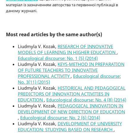
матеріал із зазначенням авторства та первинної публікації в
даному журналі.
Most read articles by the same author(s)
Liudmyla V. Kozak,
RESEARCH OF INNOVATIVE
MODELS OF LEARNING IN HIGHER EDUCATION
,
Educological discourse: No. 1 (5) (2014)
Liudmyla V. Kozak,
KEYS-METHOD IN PREPARATION
OF FUTURE TEACHERS TO INNOVATIVE
PROFESSIONAL ACTIVITY
,
Educological discourse:
No. 3(11) (2015)
Liudmyla V. Kozak,
HISTORICAL AND PEDAGOGICAL
PREDICTORS OF INNOVATION ACTIVITIES IN
EDUCATION
,
Educological discourse: No. 4 (8) (2014)
Liudmyla V. Kozak,
PEDAGOGICAL INNOVATION IN
DEVELOPMENT OF NEW DIRECTION OF EDUCATION
,
Educological discourse: No. 2 (6) (2014)
Liudmyla V. Kozak,
DEVELOPMENT OF UNIVERSITY
EDUCATION: STUDYING BASED ON RESEARCH
,