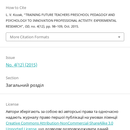
How to Cite
L. V. Kozak, “TRAINING FUTURE TEACHERS PRESCHOOL PEDAGOGY AND
PSYCHOLOGY TO INNOVATION PROFESSIONAL ACTIVITY: EXPERIMENTAL
RESEARCH”,
OD
, no. 4(12), pp. 98–109, Oct. 2015.
More Citation Formats
Issue
No. 4(12) (2015)
Section
Загальний розділ
License
Автори зберігають за собою всі авторські права та одночасно
надають журналу право першої публікації на умовах лізенції
Creative Commons Attribution-NonCommercial-ShareAlike 3.0
Unported License
, що дозволяє розповсюджувати даний