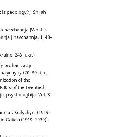
 is pedology?]. Shljah
ho navchannja [What is
annja j navchannja, 1, 48–
raine. 243 (ukr.)
y orghanizaciji
alychyny (20–30-ti rr.
nization of the
0-30's of the twentieth
ija, psykhologhija. Vol. 3.
annja v Galychyni (1919–
in Galicia (1919–1939)].