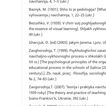
navchannja, 4, 1–5 (ukr.)
Baznyk, M. (1931). Shho to je pedologija? [What
vyhovannja j navchannja, 1, 22–25 (ukr.)
Bezushko, V. (1939). V chim sutj poghljadovog
the essence of visual learning]. Shljakh vykhov
49 (ukr.)
Ghercjuk, D. (ed) (2003). Jakym Jarema. Ljviv, Uk
Zavghorodnja, T. (1999). Psykhologhichni zasad
navchaljno-vykhovnogho procesu v shkolakh Gh
ХХ st.) [The psychological principles of the orga
educational process in the schools of Galicia (2
century).]. Zb. nauk. pracj : filosofija, sociologh
№ 2, 74–83 (ukr.)
Zavgorodnja,T. (2007). Teorija i praktyka navch
1939 roky) [The theory and practice of teaching 
Ivano-Frankivs'k, Ukraine, 392 (ukr.)