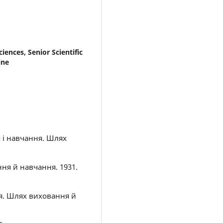
iences, Senior Scientific
ine
 і навчання. Шлях
ня й навчання. 1931.
ня. Шлях виховання й