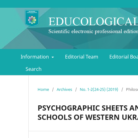
Information
Editorial Team
Editorial B
Search
Home
/
Archives
/
No. 1-2(24-25) (2019)
/
Philos
PSYCHOGRAPHIC SHEETS AN
SCHOOLS OF WESTERN UKRAI