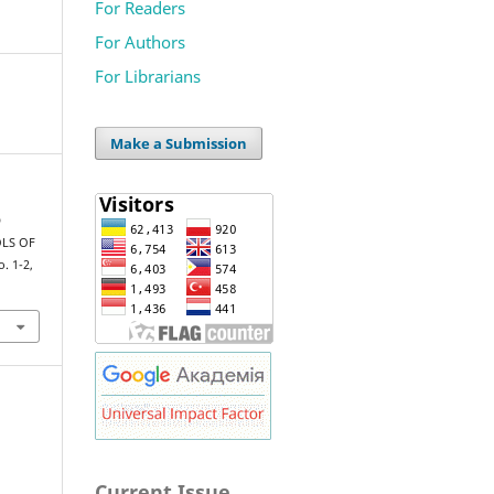
For Readers
For Authors
For Librarians
Make a Submission
D
OLS OF
o. 1-2,
Current Issue