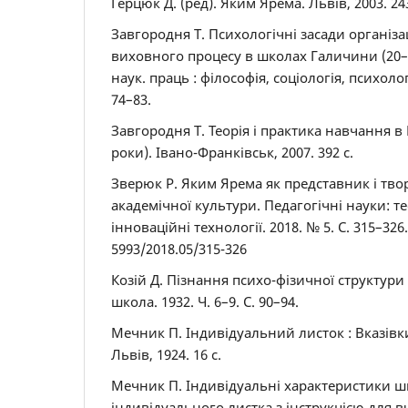
Герцюк Д. (ред). Яким Ярема. Львів, 2003. 243
Завгородня Т. Психологічні засади організа
виховного процесу в школах Галичини (20–30-
наук. праць : філософія, соціологія, психологія
74–83.
Завгородня Т. Теорія і практика навчання в
роки). Івано-Франківськ, 2007. 392 с.
Зверюк Р. Яким Ярема як представник і тво
академічної культури. Педагогічні науки: тео
інноваційні технології. 2018. № 5. С. 315–326
5993/2018.05/315-326
Козій Д. Пізнання психо-фізичної структури
школа. 1932. Ч. 6–9. С. 90–94.
Мечник П. Індивідуальний листок : Вказівки
Львів, 1924. 16 с.
Мечник П. Індивідуальні характеристики шк
індивідуального листка з інструкцією для вч