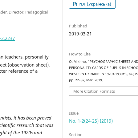
PDF (Українська)
ader, Director, Pedagogical
Published
2019-03-21
-2.2237
How to Cite
n teachers, personality
O. Mikhno, “PSYCHOGRAPHIC SHEETS AN
et (observation sheet),
PERSONALITY CARDS OF PUPILS IN SCHO
ter reference of a
WESTERN UKRAINE IN 1920s-1930s”.,
OD
, n
pp. 22–37, Mar. 2019.
More Citation Formats
Issue
tists, it
has been
proved
No. 1-2(24-25) (2019)
scientific research that was
ght of the 1920s and
Section