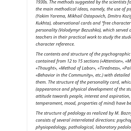
1930s. The methods suggested by
the
scientists f
the main methodical ideas, namely, the use of 
(Yakim Yarema, Mikhail Ostapovich, Dmitro Koziy)
Kukhta), observational cards and “free character 
personality (Volodymyr Bezushko), which served
teachers in their practical work to study the stu
character reference.
The contents and structure of the psychographi
contained from 12 to 15 sections («Attention», 
«Thought», «Method of Labor», «Tiredness», «Pa
«Behavior in the Community», etc.) with detailed
them. The structure of the personality card, whic
(appearance and physical development of the st
attitude towards people, interest and aspiration, 
temperament, mood, properties of mind)
have b
The structure of pedology as realized by M. Bazny
consists of several interrelated directions: psych
physiopedology, pathological, laboratory pedolog