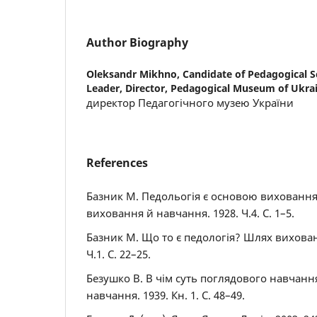
Author Biography
Oleksandr Mikhno,
Candidate of Pedagogical Sc
Leader, Director, Pedagogical Museum of Ukra
директор Педагогічного музею України
References
Базник М. Педольогія є основою виховання
виховання й навчання. 1928. Ч.4. С. 1–5.
Базник М. Що то є педологія? Шлях вихован
Ч.1. С. 22–25.
Безушко В. В чім суть поглядового навчан
навчання. 1939. Кн. 1. С. 48–49.