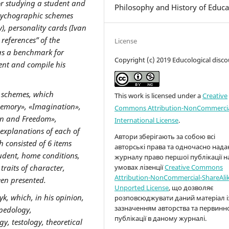
or
study
ing a student and
Philosophy and History of Educa
psychographic schemes
, personality cards (Ivan
references” of the
License
 as a benchmark for
Copyright (c) 2019 Educological disco
dent and compile his
c schemes, which
This work is licensed under a
Creative
«Memory», «Imagination»,
Commons Attribution-NonCommercia
in and Freedom»,
International License
.
 explanations of each of
Автори зберігають за собою всі
h consisted of 6 items
авторські права та одночасно над
udent, home conditions,
журналу право першої публікації н
умовах лізенції
Creative Commons
traits of character,
Attribution-NonCommercial-ShareAlik
een
presented.
Unported License
, що дозволяє
k, which, in his opinion,
розповсюджувати даний матеріал і
зазначенням авторства та первинн
opedology,
публікації в даному журналі.
y, testology, theoretical