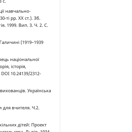
 c.
ції навчально-
ті рр. ХХ ст.). Зб.
. 1999. Вип. 3. Ч. 2. С.
 Галичині (1919–1939
рець національної
рія, історія,
. DOI 10.24139/2312-
 вихованців. Українська
 для вчителя. Ч.2.
ільних дітей: Проект
ительства. Львів, 1934.