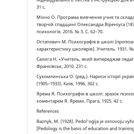
31 с.
Міхно О. Програма вивчення учня та склад
творчій спадщині Олександра Віреніуса (183
психологія. 2016. № 3. С. 62–70.
Остапович М. Психографія в школі (пропози
характеристику школярів). Учитель. 1931. № 
Салига Н. «Учитель, який випереджав педаго
Франківськ, 2010. 231 c.
Сухомлинська О. (ред.). Нариси історії укр
(1905–1933). Київ, 1996. 302 с.
Ярема Я. Психографія в школі: зразок психо
коментарем Я. Яреми. Прага, 1925. 42 с.
References
Baznyk, M. (1928). Pedol'ogija je osnovoju vyh
[Pedology is the basis of education and training