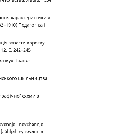
ання характеристики у
2–1910) Педагогіка і
ція завести коротку
12. С. 242–245.
гіку». Івано-
аїнського шкільництва
графічної схеми з
ovannja i navchannja
]. Shljah vyhovannja j