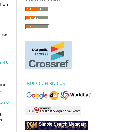
tion
urse
l 4.0
INDEX COPERNICUS
ають
а
e 3.0
з
ої