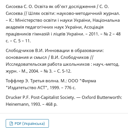
Сисоєва С. О. Освіта як об’єкт дослідження / С. О.
Сисоєва // Шлях освіти: науково-методичний журнал.
– К.: Міністерство освіти і науки України, Національна
академія педагогічних наук України, Асоціація
працівників гімназій і ліцеїв України. – 2011. – № 2 – 48
с. – С. 5 – 11.
Слободчиков В.И. Инновации в образовании:
основания и смысл / В.И. Слободчиков //
Исследовательская работа школьников : науч.-метод.
журн. - М., 2004. – № 3. – С. 5-12.
Тоффлер Э. Третья волна. М.: ООО "Фирма
"Издатетьство ACT", 1999. – 776 с.
Drucker P.F. Post-Capitalist Society. — Oxford Butterworth:
Heinemann, 1993. – 468 р.
PDF (Українська)