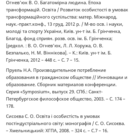
Огнев’юк В. О. Багатомірна людина. Епоха
трансформацій. Освіта / Розвиток особистості в умовах
трансформаційного суспільства: матер. Міжнарод.
наук.-практ.конф., 13 груд. 2012 р. / М-во осв. і науки,
молоді та спорту України, Київ. ун-т ім. Б. Грінченка,
Благод. фонд сприян. розв. осв. ім. Б. Грінченка;
[редкол. : В. О. Огнев’юк, Л. Л. Хоружа, О. В.
Безпалько, Н. М. Віннікова]. – К.: Київ. ун-т ім. Б.
Грінченка, 2012 – 448 с. – С. 7 – 15.
Пруель Н.А. Производительное потребление
образования в гражданском обществе // Инновации и
образование. Сборник материалов конференции.
Серия «Symposium», выпуск 29. СПб.: Санкт-
Петербургское философское общество, 2003. – С. 174 –
178.
Сисоєва С. О. Освіта і особистість в умовах
постіндустріального світу: монографія / С. О. Сисоєва.
– Хмельницький: ХГПА, 2008. – 324 с. – С.7 – 16.