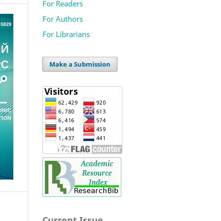
For Readers
For Authors
For Librarians
Make a Submission
Current Issue