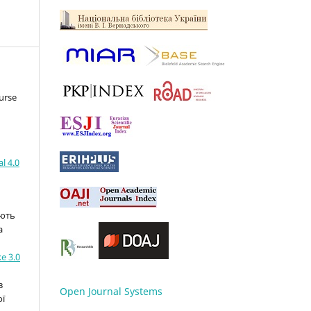
urse
l 4.0
ають
а
e 3.0
з
Open Journal Systems
ої