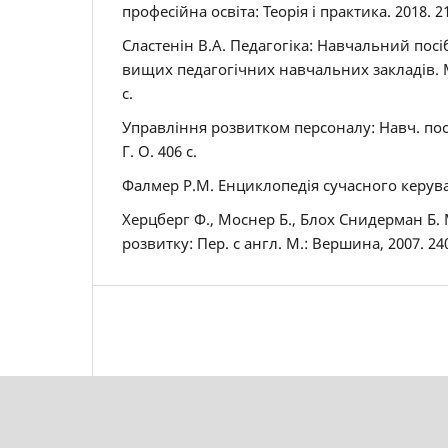
професійна освіта: Теорія і практика. 2018. 2
Сластенін В.А. Педагогіка: Навчальний посі
вищих педагогічних навчальних закладів. М.
с.
Управління розвитком персоналу: Навч. посі
Г. О. 406 с.
Фалмер Р.М. Енциклопедія сучасного керуванн
Херцберг Ф., Моснер Б., Блох Снидерман Б. 
розвитку: Пер. с англ. М.: Вершина, 2007. 240