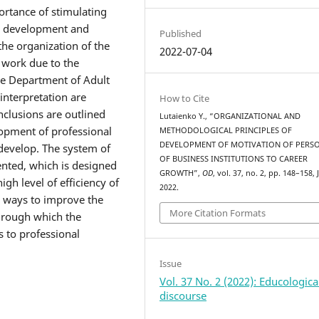
ortance of stimulating
al development and
Published
 the organization of the
2022-07-04
f work due to the
the Department of Adult
interpretation are
How to Cite
nclusions are outlined
Lutaіenko Y., “ORGANIZATIONAL AND
lopment of professional
METHODOLOGICAL PRINCIPLES OF
DEVELOPMENT OF MOTIVATION OF PERS
develop. The system of
OF BUSINESS INSTITUTIONS TO CAREER
sented, which is designed
GROWTH”,
OD
, vol. 37, no. 2, pp. 148–158, J
igh level of efficiency of
2022.
ns ways to improve the
More Citation Formats
through which the
s to professional
Issue
Vol. 37 No. 2 (2022): Educologica
discourse