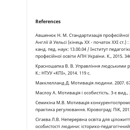
References
Авшенюк Н. М. Стандартизація професійної 
Англії й Уельсі (кінець XX - початок XXI ст.) 
канд. пед. наук: 13.00.04 / Інститут педагогік
професійної освіти АПН України. К., 2015. 34
Красношапка В. В. Управління людськими ре
К.: НТУУ «КПІ», 2014. 119 с.
Макклелланд Д. Мотивація людини. 2007. 67
Маслоу А. Мотивація і особистість. 3-є вид., 2
Семикіна М.В. Мотивація конкурентоспромож
практика регулювання. Кіровоград: ПіК, 2013
Сігаєва Л.В. Неперервна освіта для ціложит
особистості людини: історико-педагогічний