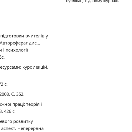
публікації в даному журналі.
підготовки вчителів у
: Автореферат дис...
и і психології
6с.
сурсами: курс лекцій.
2 с.
008. С. 352.
ної праці: теорія і
. 426 с.
тєвого розвитку
 аспект. Неперервна