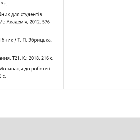
13с.
бник для студентів
: Академія, 2012. 576
бник / Т. П. Збрицька,
я. Т21. К.: 2018. 216 с.
Мотивація до роботи і
 с.