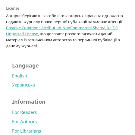
License
Автори зберігають за собою всі авторські права та одночасно
надають журналу право першої публікації на умовах лізенції
Creative Commons Attribution-NonCommercial-ShareAlike 3.0
Unported License
, що дозволяє розповсюджувати даний
матеріал із зазначенням авторства та первинної публікації в
даному журналі.
Language
English
Українська
Information
For Readers
For Authors
For Librarians