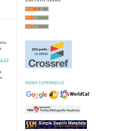
ають
а
e 3.0
з
ої
INDEX COPERNICUS