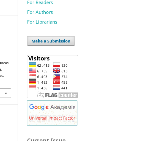
For Readers
For Authors
For Librarians
Make a Submission
ideas
g,
ec.
Current Issue