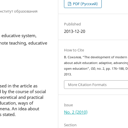
PDF (Русский)
нститут образования
Published
2013-12-20
 educative system,
ote teaching, educative
How to Cite
В. Соколов, “The development of modern 
about adult education: adaptive, advancin
open education”,
OD
, no. 2, pp. 176–188, D
2013.
More Citation Formats
d in the article as
 by the course of social
eoretical and practical
ducation, ways of
Issue
mena. An idea about
No. 2 (2010)
 stated.
Section