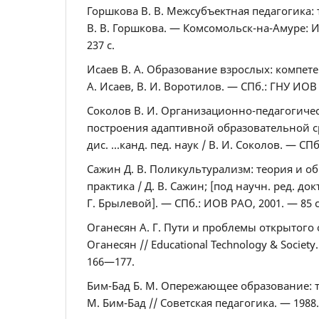
Горшкова В. В. Межсубъектная педагогика:
В. В. Горшкова. — Комсомольск-на-Амуре: И
237 с.
Исаев В. А. Образование взрослых: компете
А. Исаев, В. И. Воротилов. — СПб.: ГНУ ИОВ 
Соколов В. И. Организационно-педагогиче
построения адаптивной образовательной 
дис. ...канд. пед. наук / В. И. Соколов. — СПб
Сажин Д. В. Поликультурализм: теория и о
практика / Д. В. Сажин; [под научн. ред. док
Г. Брылевой]. — СПб.: ИОВ РАО, 2001. — 85 с
Оганесян А. Г. Пути и проблемы открытого о
Оганесян // Educational Technology & Society.
166—177.
Бим-Бад Б. М. Опережающее образование: те
М. Бим-Бад // Советская педагогика. — 1988.