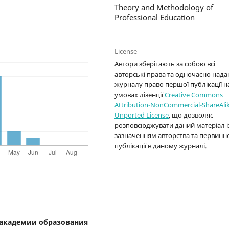
Theory and Methodology of
Professional Education
License
Автори зберігають за собою всі
авторські права та одночасно над
журналу право першої публікації н
умовах лізенції
Creative Commons
Attribution-NonCommercial-ShareAlik
Unported License
, що дозволяє
розповсюджувати даний матеріал і
зазначенням авторства та первинн
публікації в даному журналі.
 академии образования