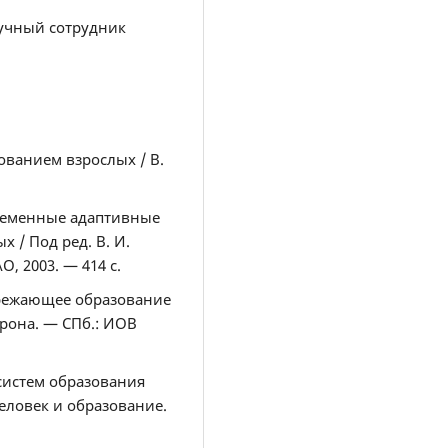
аучный сотрудник
ованием взрослых / В.
.
временные адаптивные
 / Под ред. В. И.
, 2003. — 414 с.
ережающее образование
Марона. — СПб.: ИОВ
систем образования
Человек и образование.