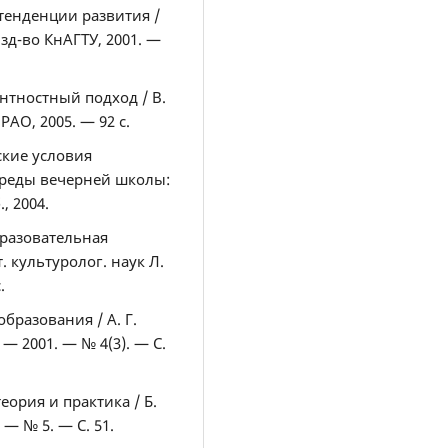
 тенденции развития /
зд-во КнАГТУ, 2001. —
нтностный подход / В.
РАО, 2005. — 92 с.
ские условия
среды вечерней школы:
., 2004.
бразовательная
т. культуролог. наук Л.
.
бразования / А. Г.
 — 2001. — № 4(3). — С.
ория и практика / Б.
 — № 5. — С. 51.