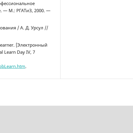
рофессиональное
 — М.: РГАТиЗ, 2000. —
ания / А. Д. Урсул //
 Learner. [Электронный
 Learn Day IV, 7
lobLearn.htm
.