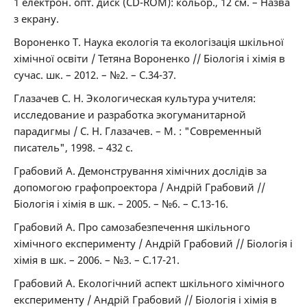
1 електрон. опт. диск (CD-ROM): кольор., 12 см. – Назва
з екрану.
Вороненко Т. Наука екологія та екологізація шкільної
хімічної освіти / Тетяна Вороненко // Біологія і хімія в
сучас. шк. – 2012. – №2. – С.34-37.
Глазачев С. Н. Экологическая культура учителя:
исследование и разработка экогуманитарной
парадигмы / С. Н. Глазачев. – М. : "Современный
писатель", 1998. – 432 с.
Грабовий А. Демонстрування хімічних дослідів за
допомогою графопроектора / Андрій Грабовий //
Біологія і хімія в шк. – 2005. – №6. – С.13-16.
Грабовий А. Про самозабезпечення шкільного
хімічного експерименту / Андрій Грабовий // Біологія і
хімія в шк. – 2006. – №3. – С.17-21.
Грабовий А. Екологічний аспект шкільного хімічного
експерименту / Андрій Грабовий // Біологія і хімія в