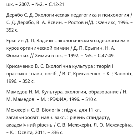
шк. – 2007. – №2. – С.12-21.
Дерябо С. Д. Экологическая педагогика и психология /
С. Д. Дерябо, В. А. Ясвин. – Ростов н/Д. : Феникс, 1996. –
352 с.
Ерыгин Д. П. Задачи с экологическим содержанием в
курсе органической химии / Д. П. Ерыгин, Н. А.
Фоминых // Химия в шк. – 1992. – №5. – С.47-49.
Крисаченко В. С. Екологічна культура : теорія і
практика : навч. посіб. / В. С. Крисаченко. – К. : Заповіт,
1996. – 352 с.
Мамедов Н. М. Культура, экология, образование / Н.
М. Мамедов. – М. : РЭФИА, 1996. – 510 с.
Межжерін С. В. Біологія : підуч. для 11 кл.
загальноосвіт. навч. закл. : рівень стандарту,
академічний рівень / С. В. Межжерін, Я. О. Межжеріна.
– К. : Освіта, 2011. – 336 с.