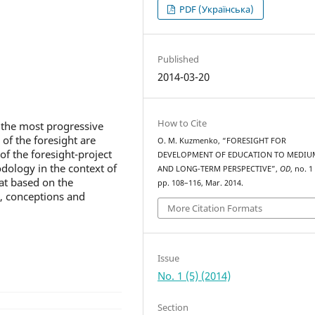
PDF (Українська)
Published
2014-03-20
How to Cite
f the most progressive
of the foresight are
O. M. Kuzmenko, “FORESIGHT FOR
of the foresight-project
DEVELOPMENT OF EDUCATION TO MEDIU
odology in the context of
AND LONG-TERM PERSPECTIVE”,
OD
, no. 1 
at based on the
pp. 108–116, Mar. 2014.
s, conceptions and
More Citation Formats
Issue
No. 1 (5) (2014)
Section