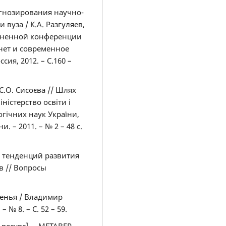
рогнозирования научно-
вуза / К.А. Разгуляев,
диненной конференции
ет и современное
сия, 2012. – С.160 –
 С.О. Сисоєва // Шлях
ністерство освіти і
огічних наук України,
и. – 2011. – № 2 – 48 с.
 тенденций развития
в // Вопросы
денья / Владимир
 № 8. – С. 52 – 59.