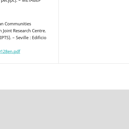
ресурс]. – МЕТАВЕР
ean Communities
Joint Research Centre.
PTS). – Seville : Edificio
0128en.pdf