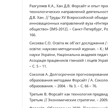
Разгуляев К.А., Хан Д.В. Форсайт и опыт п
технологических направлений деятельности 
Д.В. Хан. // Труды XV Всероссийской объе
инновационных направлений вуза «Интерн
общество» (IMS-2012). – Санкт-Петербург, Рос
166.
Сисоєва С.О. Освіта як об’єкт дослідження /
освіти: науково-методичний журнал. – К.: Мі
науки України, Національна академія педаг
Асоціація працівників гімназій і ліцеїв Україн
– С. 5 – 11.
Соколов А. Долгосрочное прогнозирование
образования методами Форсайт / А. Соколо
образования. – 2004. - № 3. – С. 66 – 76.
Третьяк В. Форсайт как технология предви
Третьяк // Экономические стратегии. – 2009. –