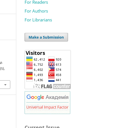
For Readers
For Authors
For Librarians
Make a Submission
M-
(5),
Current Issue