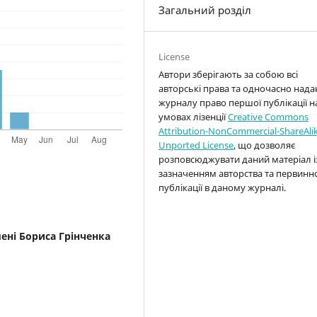
Загальний розділ
License
Автори зберігають за собою всі
авторські права та одночасно над
журналу право першої публікації н
умовах лізенції
Creative Commons
Attribution-NonCommercial-ShareAlik
Unported License
, що дозволяє
розповсюджувати даний матеріал і
зазначенням авторства та первинн
публікації в даному журналі.
мені Бориса Грінченка