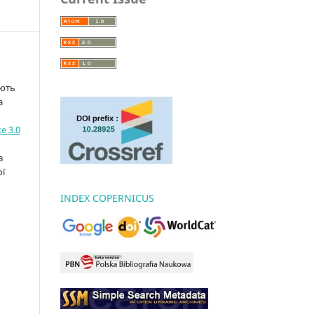
ають
а
e 3.0
з
ої
INDEX COPERNICUS