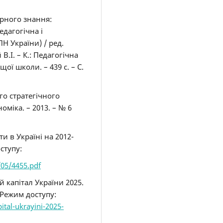
арного знання:
едагогічна і
ПН України) / ред.
В.І. – К.: Педагогічна
щої школи. – 439 с. – С.
го стратегічного
оміка. – 2013. – № 6
и в Україні на 2012-
ступу:
05/4455.pdf
 капітал України 2025.
 Режим доступу:
ital-ukrayini-2025-