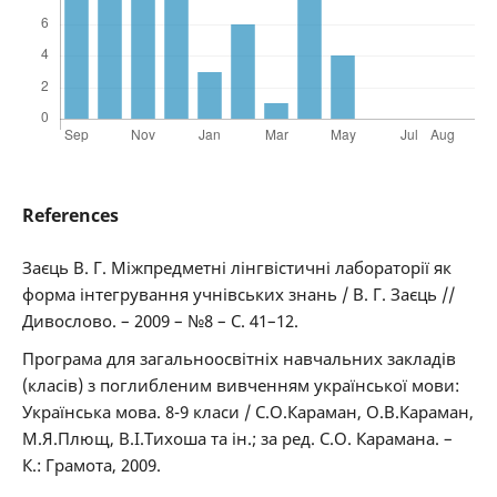
References
Заєць В. Г. Міжпредметні лінгвістичні лабораторії як
форма інтегрування учнівських знань / В. Г. Заєць //
Дивослово. – 2009 – №8 – С. 41–12.
Програма для загальноосвітніх навчальних закладів
(класів) з поглибленим вивченням української мови:
Українська мова. 8-9 класи / С.О.Караман, О.В.Караман,
М.Я.Плющ, В.І.Тихоша та ін.; за ред. С.О. Карамана. –
К.: Грамота, 2009.