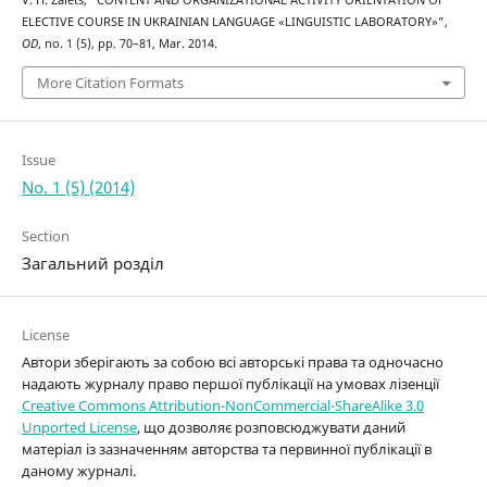
V. H. Zaiets, “CONTENT AND ORGANIZATIONAL ACTIVITY ORIENTATION OF
ELECTIVE COURSE IN UKRAINIAN LANGUAGE «LINGUISTIC LABORATORY»”,
OD
, no. 1 (5), pp. 70–81, Mar. 2014.
More Citation Formats
Issue
No. 1 (5) (2014)
Section
Загальний розділ
License
Автори зберігають за собою всі авторські права та одночасно
надають журналу право першої публікації на умовах лізенції
Creative Commons Attribution-NonCommercial-ShareAlike 3.0
Unported License
, що дозволяє розповсюджувати даний
матеріал із зазначенням авторства та первинної публікації в
даному журналі.