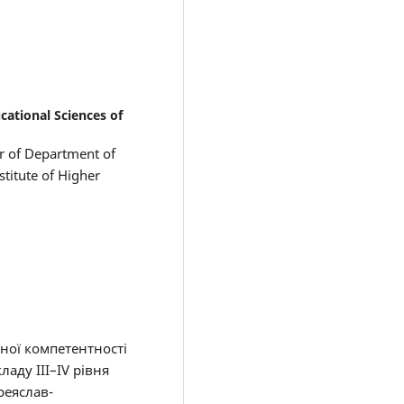
ational Sciences of
er of Department of
stitute of Higher
йної компетентності
аду III–IV рівня
реяслав-