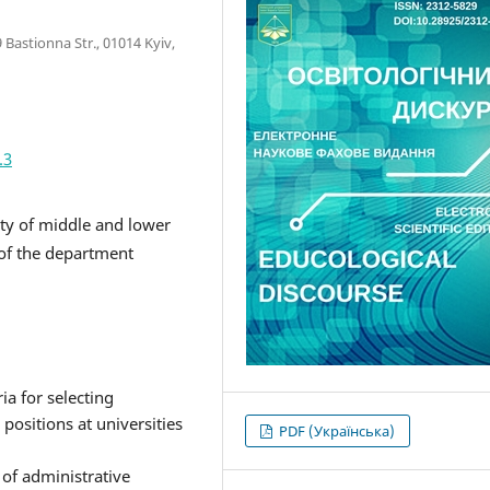
Bastionna Str., 01014 Kyiv,
.3
ity of middle and lower
d of the department
ia for selecting
positions at universities
PDF (Українська)
 of administrative