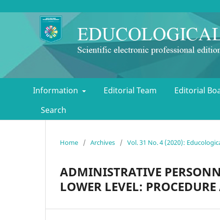
Information
Editorial Team
Editorial B
Search
Home
/
Archives
/
Vol. 31 No. 4 (2020): Educologic
ADMINISTRATIVE PERSONN
LOWER LEVEL: PROCEDURE 