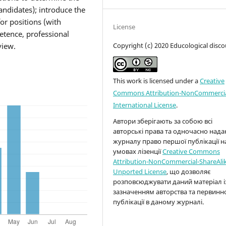
andidates); introduce the
for positions (with
License
tence, professional
Copyright (c) 2020 Educological disco
view.
This work is licensed under a
Creative
Commons Attribution-NonCommercia
International License
.
Автори зберігають за собою всі
авторські права та одночасно над
журналу право першої публікації н
умовах лізенції
Creative Commons
Attribution-NonCommercial-ShareAlik
Unported License
, що дозволяє
розповсюджувати даний матеріал і
зазначенням авторства та первинн
публікації в даному журналі.