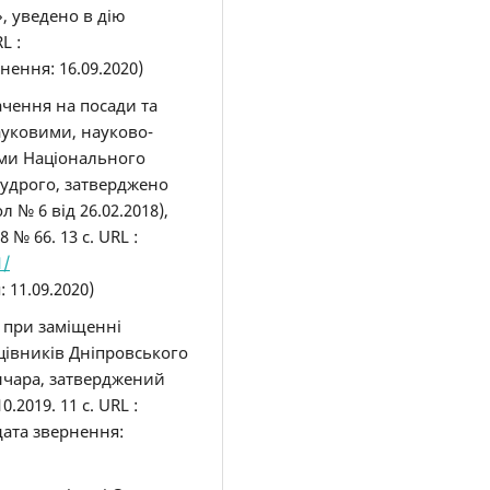
, уведено в дію
L :
нення: 16.09.2020)
ачення на посади та
ауковими, науково-
ами Національного
удрого, затверджено
№ 6 від 26.02.2018),
 № 66. 13 с. URL :
1/
 11.09.2020)
 при заміщенні
цівників Дніпровського
нчара, затверджений
2019. 11 с. URL :
дата звернення: