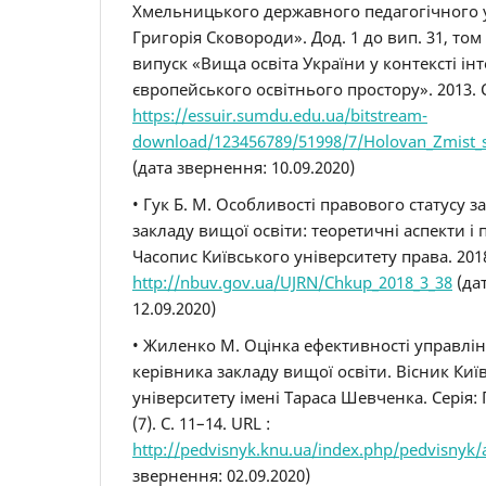
Хмельницького державного педагогічного у
Григорія Сковороди». Дод. 1 до вип. 31, том 
випуск «Вища освіта України у контексті інт
європейського освітнього простору». 2013. С
https://essuir.sumdu.edu.ua/bitstream-
download/123456789/51998/7/Holovan_Zmist_st
(дата звернення: 10.09.2020)
• Гук Б. М. Особливості правового статусу 
закладу вищої освіти: теоретичні аспекти і
Часопис Київського університету права. 2018.
http://nbuv.gov.ua/UJRN/Chkup_2018_3_38
(да
12.09.2020)
• Жиленко М. Оцінка ефективності управлін
керівника закладу вищої освіти. Вісник Ки
університету імені Тараса Шевченка. Серія: 
(7). С. 11–14. URL :
http://pedvisnyk.knu.ua/index.php/pedvisnyk/a
звернення: 02.09.2020)