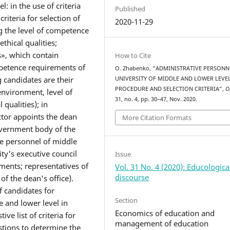
: in the use of criteria
Published
riteria for selection of
2020-11-29
ng the level of competence
thical qualities;
s», which contain
How to Cite
ompetence requirements of
O. Zhabenko, “ADMINISTRATIVE PERSONN
g candidates are their
UNIVERSITY OF MIDDLE AND LOWER LEVEL
PROCEDURE AND SELECTION CRITERIA”,
O
nvironment, level of
31, no. 4, pp. 30–47, Nov. 2020.
qualities); in
ctor appoints the dean
More Citation Formats
government body of the
ive personnel of middle
ity's executive council
Issue
ments; representatives of
Vol. 31 No. 4 (2020): Educologica
discourse
of the dean's office).
f candidates for
Section
e and lower level in
Economics of education and
ve list of criteria for
management of education
stions to determine the