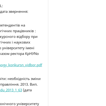
L:
дата звернення:
ретендентів на
ічних працівників :
курсного відбору при
гічних і наукових
 університету імені
казом ректора КрНУNo
mogy_konkursn_vidbor.pdf
іти: необхідність зміни
правління. 2013. Вип.
pdu_2013_1_63
(дата
хнічного університету