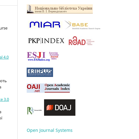
urse
l 4.0
ають
а
e 3.0
з
ої
Open Journal Systems