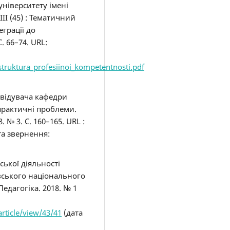
ніверситету імені
IІІ (45) : Тематичний
еграції до
. 66–74. URL:
ruktura_profesiinoi_kompetentnosti.pdf
завідувача кафедри
 практичні проблеми.
 № 3. С. 160–165. URL :
та звернення:
ської діяльності
ївського національного
Педагогіка. 2018. № 1
rticle/view/43/41
(дата