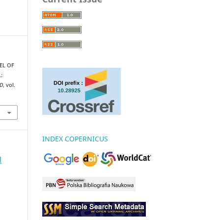
EL OF
:
D
, vol.
INDEX COPERNICUS
l