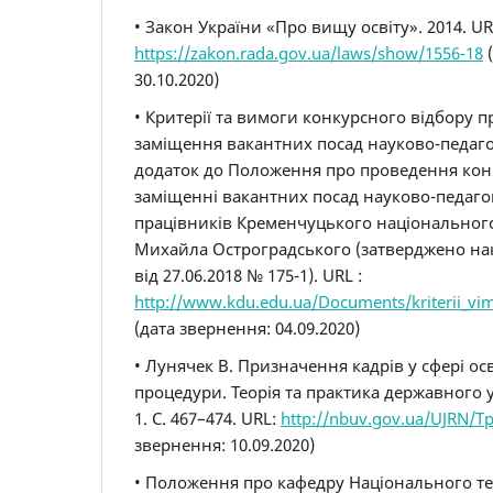
• Закон України «Про вищу освіту». 2014. UR
https://zakon.rada.gov.ua/laws/show/1556-18
(
30.10.2020)
• Критерії та вимоги конкурсного відбору п
заміщення вакантних посад науково-педагог
додаток до Положення про проведення кон
заміщенні вакантних посад науково-педаго
працівників Кременчуцького національного
Михайла Остроградського (затверджено на
від 27.06.2018 № 175-1). URL :
http://www.kdu.edu.ua/Documents/kriterii_vi
(дата звернення: 04.09.2020)
• Лунячек В. Призначення кадрів у сфері осв
процедури. Теорія та практика державного у
1. С. 467–474. URL:
http://nbuv.gov.ua/UJRN/T
звернення: 10.09.2020)
• Положення про кафедру Національного те