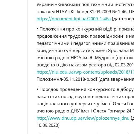
України «Київський політехнічний інститут»
наказом НТУУ «КПІ» від 31.03.2009 № 1-46. UR
https://document.kpi.ua/2009_1-46a
(дата звер
• Положення про конкурсний відбір, призн
продовження трудових правовідносин із н
педагогічними і педагогічними працівник
юридичного університету імені Ярослава М
вченою радою НЮУ ім. Я. Мудрого (протокол 
введено в дію наказом ректора від 02.03.2018
https://nlu.edu.ua/wp-content/uploads/2018/1
Положення-05.11.2018-р.pdf (дата звернення:
• Порядок проведення конкурсного відбору
вакантних посад науково-педагогічних пра
національного університету імені Олеся Го
вченою радою ДНУ імені Олеся Гончара 24.10.
http://www.dnu.dp.ua/view/polozennya_dnu
(
10.09.2020)