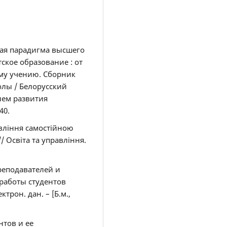
овая парадигма высшего
тское образование : от
му учению. Сборник
олы / Белорусский
лем развития
40.
вління самостійною
/ Освіта та управління.
реподавателей и
работы студентов
ктрон. дан. – [Б.м.,
нтов и ее