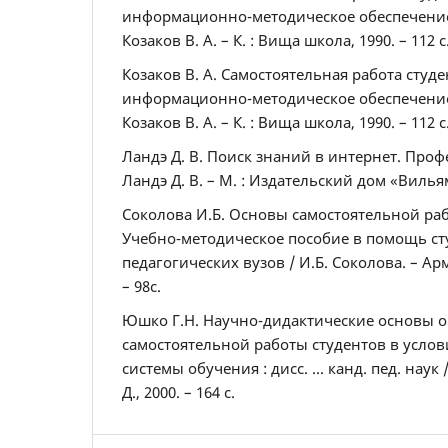
информационно-методическое обеспечение :
Козаков В. А. – К. : Вища школа, 1990. – 112 с
Козаков В. А. Самостоятельная работа студе
информационно-методическое обеспечение 
Козаков В. А. – К. : Вища школа, 1990. – 112 с
Ландэ Д. В. Поиск знаний в интернет. Проф
Ландэ Д. В. – М. : Издательский дом «Вильямс
Соколова И.Б. Основы самостоятельной раб
Учебно-методическое пособие в помощь ст
педагогических вузов / И.Б. Соколова. – Ар
– 98с.
Юшко Г.Н. Научно-дидактические основы 
самостоятельной работы студентов в усло
системы обучения : дисс. ... канд. пед. наук 
Д., 2000. – 164 с.