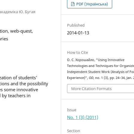
PDF (Українська)
академіка Ю. Бугая
Published
tion, web-quest,
2014-01-13
aries
How to Cite
О. С. Хорошайло, “Using Innovative
Technologies and Techniques for Organizi
Independent Student Work (Analysis of Fo
zation of students’
Experience)”,
OD
, no. 1 (3), pp. 24–34, Jan.
ions and the possibility
More Citation Formats
es some innovative
 by teachers in
Issue
No. 1 (3) (2011)
Section