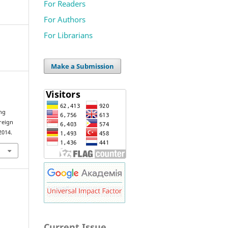
For Readers
For Authors
For Librarians
Make a Submission
ng
reign
 2014.
Current Issue