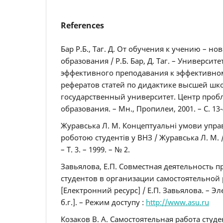
References
Бар Р.Б., Таг. Д. От обучения к учению – н
образования / Р.Б. Бар, Д. Таг. – Университе
эффективного преподавания к эффективно
рефератов статей по дидактике высшей шк
государственный университет. Центр проб
образования. – Мн., Пропилеи, 2001. – С. 13-
Журавська Л. М. Концептуальні умови упра
роботою студентів у ВНЗ / Журавська Л. М. /
– Т. 3. – 1999. – № 2.
Завьялова, Е.П. Совместная деятельность п
студентов в организации самостоятельной 
[Електронний ресурс] / Е.П. Завьялова. – Эле
б.г.]. – Режим доступу :
http://www.asu.ru
Козаков В. А. Самостоятельная работа студе