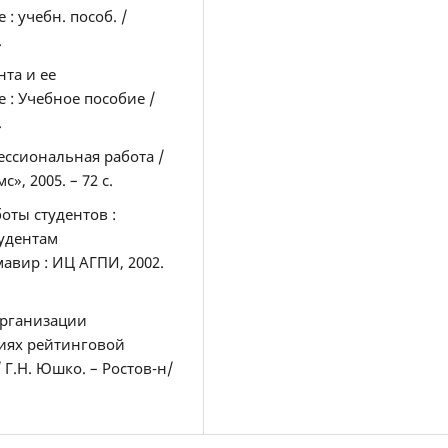
 учебн. пособ. /
.
нта и ее
: Учебное пособие /
.
ессиональная работа /
», 2005. – 72 с.
оты студентов :
удентам
мавир : ИЦ АГПИ, 2002.
организации
виях рейтинговой
/ Г.Н. Юшко. – Ростов-н/