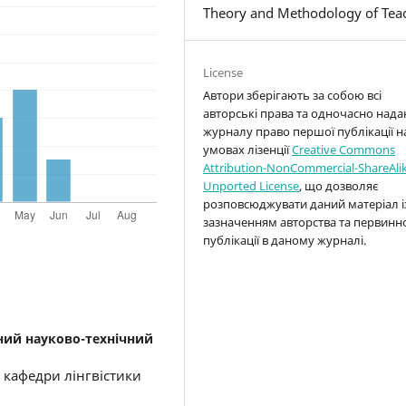
Theory and Methodology of Tea
License
Автори зберігають за собою всі
авторські права та одночасно над
журналу право першої публікації н
умовах лізенції
Creative Commons
Attribution-NonCommercial-ShareAlik
Unported License
, що дозволяє
розповсюджувати даний матеріал і
зазначенням авторства та первинн
публікації в даному журналі.
ий науково-технічний
а кафедри лінгвістики