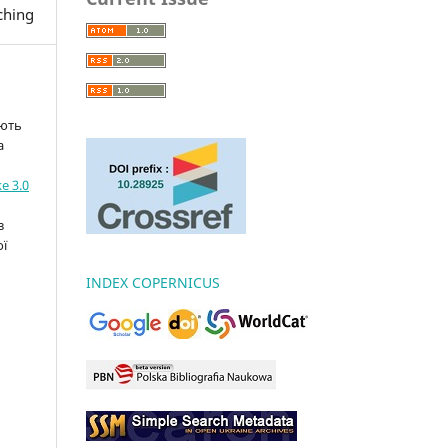
ching
ають
а
e 3.0
з
ої
INDEX COPERNICUS